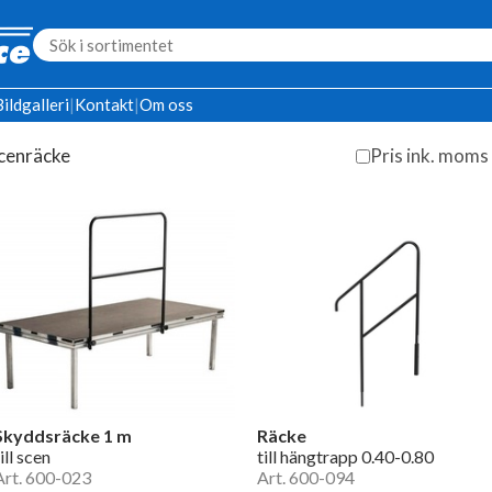
Bildgalleri
|
Kontakt
|
Om oss
cenräcke
Pris ink. moms
Skyddsräcke 1 m
Räcke
ill scen
till hängtrapp 0.40-0.80
Art. 600-023
Art. 600-094