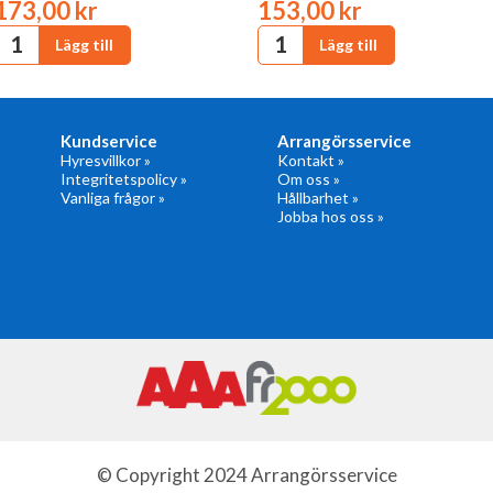
173,00 kr
153,00 kr
Kundservice
Arrangörsservice
Hyresvillkor »
Kontakt »
Integritetspolicy »
Om oss »
Vanliga frågor »
Hållbarhet »
Jobba hos oss »
© Copyright 2024 Arrangörsservice