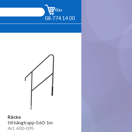
0 kr
08-774 14 00
Räcke
till hängtrapp 0.60-1m
Art. 600-095