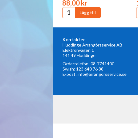
88,00 kr
Kontakter
Huddinge Arrangörsservice AB
Elektronvägen 1
141 49 Huddinge
Ordertelefon:
08-7741400
Swish: 123 640 76 88
E-post:
info@arrangorsservice.se