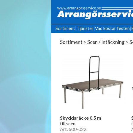
Sortiment
|
Tjänster
|
Vad kostar festen
|
Sortiment
>
Scen / Intäckning
>
S
Skyddsräcke 0,5 m
till scen
t
Art. 600-022