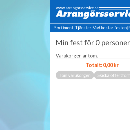
Sortiment
|
Tjänster
|
Vad kostar festen
|
Min fest för 0 personer
Varukorgen är tom.
Totalt: 0,00 kr