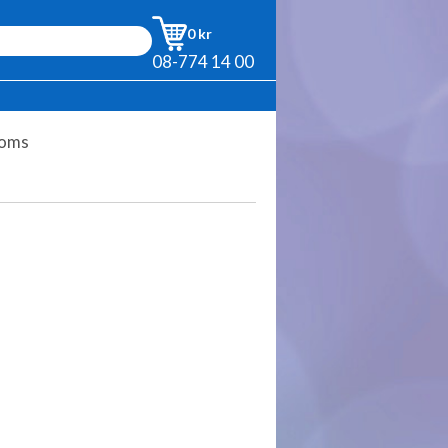
0 kr
08-774 14 00
moms