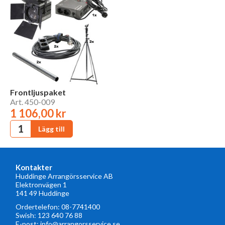
Frontljuspaket
Art. 450-009
1 106,00 kr
Kontakter
Huddinge Arrangörsservice AB
Elektronvägen 1
141 49 Huddinge
Ordertelefon:
08-7741400
Swish: 123 640 76 88
E-post:
info@arrangorsservice.se