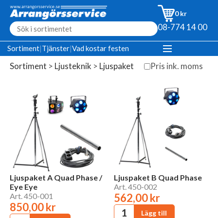
0 kr
08-774 14 00
Sortiment
|
Tjänster
|
Vad kostar festen
Sortiment
>
Ljusteknik
>
Ljuspaket
Pris ink. moms
Ljuspaket A Quad Phase /
Ljuspaket B Quad Phase
Eye Eye
Art. 450-002
Art. 450-001
562,00 kr
850,00 kr